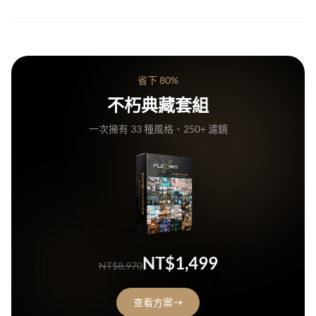
手機版：VN (免費)
電腦版：VN (免費)、Premiere Pro、Final Cut Pro
省下 80%
不朽典藏套組
*所有支援 LUT檔 (.CUBE) 的軟體都可使用我們影片濾鏡
一次擁有 33 種風格、250+ 濾鏡
NT$1,499
NT$8,970
查看方案