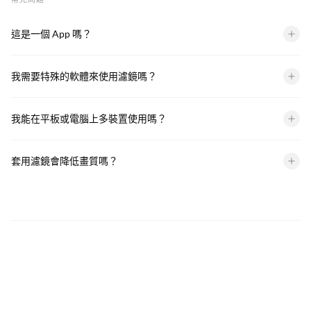
這是一個 App 嗎？
我們不是 App，您購買下載的會是我們所製作的濾鏡檔案，到時候
我需要特殊的軟體來使用濾鏡嗎？
匯入第三方 App 後即可使用。
照片濾鏡：
我能在平板或電腦上多裝置使用嗎？
兼容軟體：
第三方 App 在 iOS 和 Android 都是免費下載。
可以！手機、平板、電腦都可以同步使用我們的濾鏡。
套用濾鏡會降低畫質嗎？
手機版：Lightroom Mobile (免費)
不會！濾鏡只是調整顏色和光線的參數，並不會影響畫質。
電腦版：Lightroom、Lightroom Classic、Photoshop
欲了解更多可以參考下方常見問題。
*電腦版濾鏡需使用 Lightroom 或 Photoshop 電腦版。
影片濾鏡：
兼容軟體：