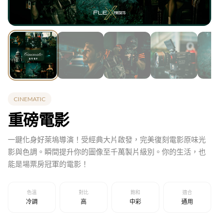
CINEMATIC
重磅電影
一鍵化身好萊塢導演！受經典大片啟發，完美復刻電影原味光
影與色調。瞬間提升你的圖像至千萬製片級別。你的生活，也
能是場票房冠軍的電影！
色溫
對比
飽和
適合
冷調
高
中彩
通用