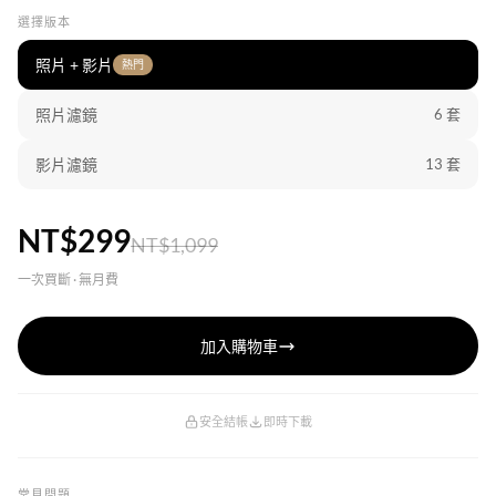
選擇版本
照片 + 影片
熱門
照片濾鏡
6 套
影片濾鏡
13 套
NT$299
NT$1,099
一次買斷 · 無月費
加入購物車
安全結帳
即時下載
常見問題