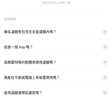
安全結帳
即時下載
常見問題
聯名濾鏡有包含在全套濾鏡內嗎？
沒有喔～全套濾鏡組合只包含 FlexPresets 團隊自行開發的濾鏡，聯
這是一個 App 嗎？
名款濾鏡並不會包含在全套濾鏡及相關更新當中，屬於完全獨立的
系列。
我們不是 App，您購買下載的會是我們所製作的濾鏡檔案，到時候
我需要特殊的軟體來使用濾鏡嗎？
匯入第三方 App 後即可使用。
照片濾鏡：
我能在平板或電腦上多裝置使用嗎？
兼容軟體：
第三方 App 在 iOS 和 Android 都是免費下載。
可以！手機、平板、電腦都可以同步使用我們的濾鏡。
套用濾鏡會降低畫質嗎？
手機版：Lightroom Mobile (免費)
不會！濾鏡只是調整顏色和光線的參數，並不會影響畫質。
電腦版：Lightroom、Lightroom Classic、Photoshop
欲了解更多可以參考下方常見問題。
*電腦版濾鏡需使用 Lightroom 或 Photoshop 電腦版。