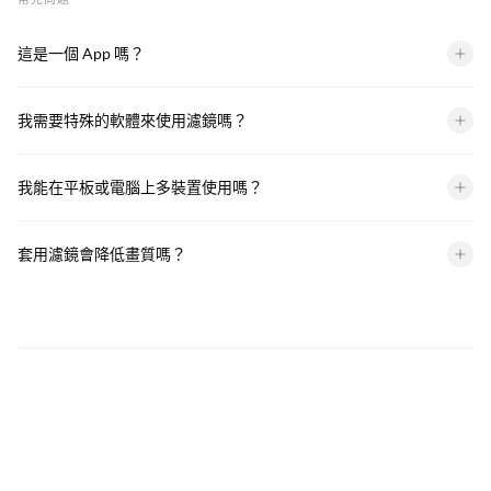
這是一個 App 嗎？
我們不是 App，您購買下載的會是我們所製作的濾鏡檔案，到時候
我需要特殊的軟體來使用濾鏡嗎？
匯入第三方 App 後即可使用。
照片濾鏡：
我能在平板或電腦上多裝置使用嗎？
兼容軟體：
第三方 App 在 iOS 和 Android 都是免費下載。
可以！手機、平板、電腦都可以同步使用我們的濾鏡。
套用濾鏡會降低畫質嗎？
手機版：Lightroom Mobile (免費)
不會！濾鏡只是調整顏色和光線的參數，並不會影響畫質。
電腦版：Lightroom、Lightroom Classic、Photoshop
欲了解更多可以參考下方常見問題。
*電腦版濾鏡需使用 Lightroom 或 Photoshop 電腦版。
影片濾鏡：
兼容軟體：