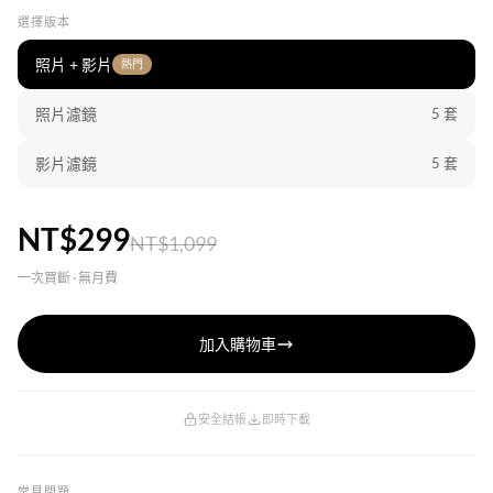
選擇版本
照片 + 影片
熱門
照片濾鏡
5 套
影片濾鏡
5 套
NT$299
NT$1,099
一次買斷 · 無月費
加入購物車
安全結帳
即時下載
常見問題