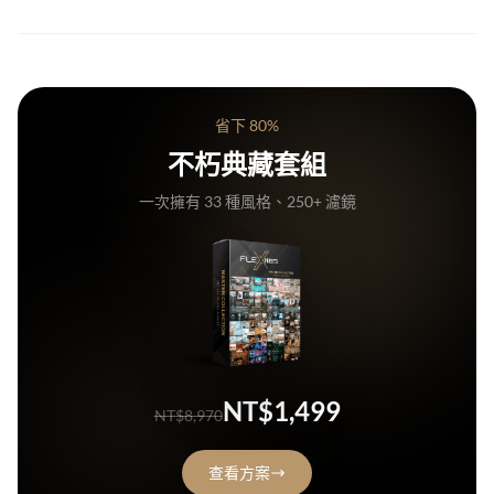
手機版：VN (免費)
電腦版：VN (免費)、Premiere Pro、Final Cut Pro
省下 80%
不朽典藏套組
*所有支援 LUT檔 (.CUBE) 的軟體都可使用我們影片濾鏡
一次擁有 33 種風格、250+ 濾鏡
NT$1,499
NT$8,970
查看方案